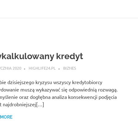
kalkulowany kredyt
YCZNIA 2020
HIGHLIFE24.PL
BIZNES
ie dzisiejszego kryzysu wszyscy kredytobiorcy
ydowanie muszą wykazywać się odpowiednią rozwagą.
yślenie oraz dogłębna analiza konsekwencji podjęcia
 najdrobniejszej[…]
 MORE