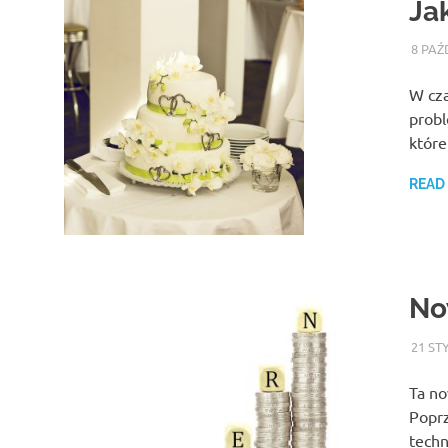
Ja
8 PAŹ
W cza
probl
któr
READ
No
21 ST
Ta no
Poprz
techn