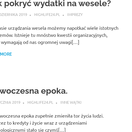
k pokryć wydatki na wesele?
DZIERNIKA 2019
HIGHLIFE24.PL
IMPREZY
sie urządzania wesela możemy napotkać wiele istotnych
emów. Istnieje tu mnóstwo kwestii organizacyjnych,
e wymagają od nas ogromnej uwagi[…]
 MORE
woczesna epoka.
YCZNIA 2019
HIGHLIFE24.PL
INNE WĄTKI
woczesna epoka zupełnie zmieniła tor życia ludzi.
ez to kredyty i życie wraz z urządzeniami
ologicznymi stało się czymś[…]