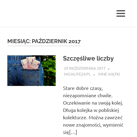
Skip
to
MENU
content
highlife24.pl
MIESIĄC:
PAŹDZIERNIK 2017
Szczęśliwe liczby
29 PAŹDZIERNIKA 2017
HIGHLIFE24.PL
INNE WĄTKI
Stare dobre czasy,
niezapomniane chwile.
Oczekiwanie na swoją kolej.
Długa kolejka w pobliskiej
kolekturze. Można zawrzeć
nowe znajomości, wymienić
się[…]