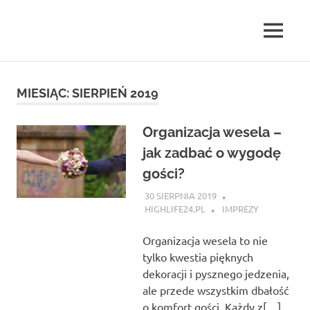
Skip
to
MENU
content
highlife24.pl
MIESIĄC:
SIERPIEŃ 2019
Organizacja wesela –
jak zadbać o wygodę
gości?
30 SIERPNIA 2019
HIGHLIFE24.PL
IMPREZY
Organizacja wesela to nie
tylko kwestia pięknych
dekoracji i pysznego jedzenia,
ale przede wszystkim dbałość
o komfort gości. Każdy z[…]