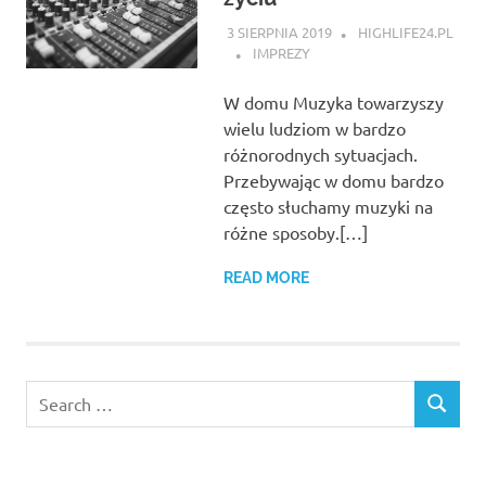
3 SIERPNIA 2019
HIGHLIFE24.PL
IMPREZY
W domu Muzyka towarzyszy
wielu ludziom w bardzo
różnorodnych sytuacjach.
Przebywając w domu bardzo
często słuchamy muzyki na
różne sposoby.[…]
READ MORE
Search
SEARCH
for: