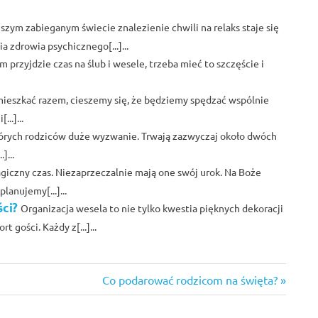
jszym zabieganym świecie znalezienie chwili na relaks staje się
 zdrowia psychicznego[...]...
m przyjdzie czas na ślub i wesele, trzeba mieć to szczęście i
ieszkać razem, cieszemy się, że będziemy spędzać wspólnie
..]...
tórych rodziców duże wyzwanie. Trwają zazwyczaj około dwóch
]...
giczny czas. Niezaprzeczalnie mają one swój urok. Na Boże
lanujemy[...]...
ści?
Organizacja wesela to nie tylko kwestia pięknych dekoracji
 gości. Każdy z[...]...
Next
Co podarować rodzicom na święta?
Post: