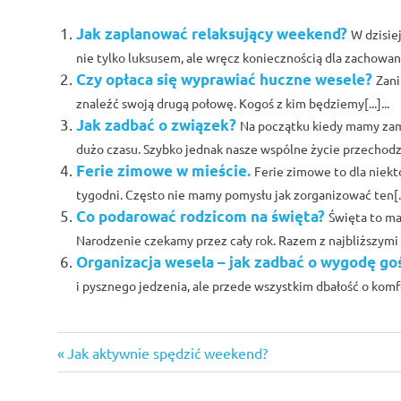
Jak zaplanować relaksujący weekend?
W dzisie
nie tylko luksusem, ale wręcz koniecznością dla zachowania
Czy opłaca się wyprawiać huczne wesele?
Zani
znaleźć swoją drugą połowę. Kogoś z kim będziemy[...]...
Jak zadbać o związek?
Na początku kiedy mamy zam
dużo czasu. Szybko jednak nasze wspólne życie przechodzi[.
Ferie zimowe w mieście.
Ferie zimowe to dla niek
tygodni. Często nie mamy pomysłu jak zorganizować ten[...
Co podarować rodzicom na święta?
Święta to ma
Narodzenie czekamy przez cały rok. Razem z najbliższymi p
Organizacja wesela – jak zadbać o wygodę go
i pysznego jedzenia, ale przede wszystkim dbałość o komfort
gotowanie
Previous
Nawigacja
Jak aktywnie spędzić weekend?
rodzina
Post:
wpisu
weekend