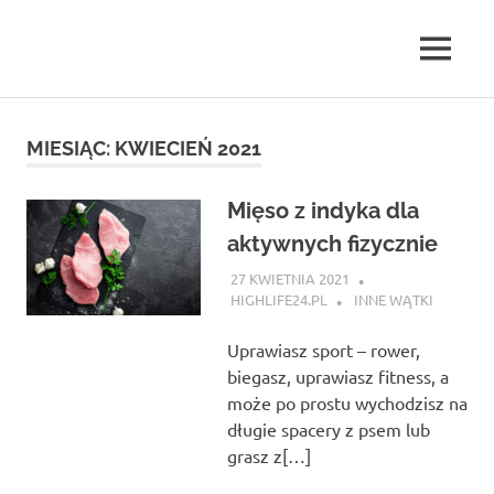
Skip
to
MENU
content
highlife24.pl
MIESIĄC:
KWIECIEŃ 2021
Mięso z indyka dla
aktywnych fizycznie
27 KWIETNIA 2021
HIGHLIFE24.PL
INNE WĄTKI
Uprawiasz sport – rower,
biegasz, uprawiasz fitness, a
może po prostu wychodzisz na
długie spacery z psem lub
grasz z[…]