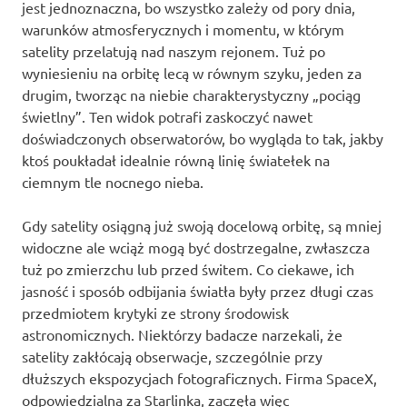
jest jednoznaczna, bo wszystko zależy od pory dnia,
warunków atmosferycznych i momentu, w którym
satelity przelatują nad naszym rejonem. Tuż po
wyniesieniu na orbitę lecą w równym szyku, jeden za
drugim, tworząc na niebie charakterystyczny „pociąg
świetlny”. Ten widok potrafi zaskoczyć nawet
doświadczonych obserwatorów, bo wygląda to tak, jakby
ktoś poukładał idealnie równą linię światełek na
ciemnym tle nocnego nieba.
Gdy satelity osiągną już swoją docelową orbitę, są mniej
widoczne ale wciąż mogą być dostrzegalne, zwłaszcza
tuż po zmierzchu lub przed świtem. Co ciekawe, ich
jasność i sposób odbijania światła były przez długi czas
przedmiotem krytyki ze strony środowisk
astronomicznych. Niektórzy badacze narzekali, że
satelity zakłócają obserwacje, szczególnie przy
dłuższych ekspozycjach fotograficznych. Firma SpaceX,
odpowiedzialna za Starlinka, zaczęła więc