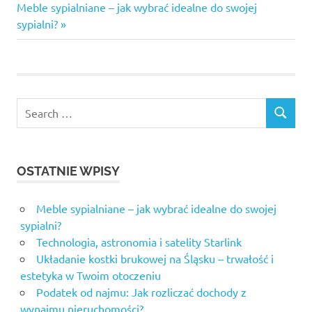
wpisu
Next
Meble sypialniane – jak wybrać idealne do swojej
Post:
sypialni?
Search
SEARCH
for:
OSTATNIE WPISY
Meble sypialniane – jak wybrać idealne do swojej
sypialni?
Technologia, astronomia i satelity Starlink
Układanie kostki brukowej na Śląsku – trwałość i
estetyka w Twoim otoczeniu
Podatek od najmu: Jak rozliczać dochody z
wynajmu nieruchomości?