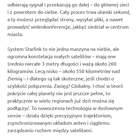
odbierają sygnał i przekazują go dalej – do głównej sieci
i z powrotem do ciebie. Cały proces trwa ułamki sekund,
a ty możesz przeglądać strony, wysyłać pliki, a nawet
prowadzić wideokonferencje, jakbyś siedział w centrum
miasta.
System Starlink to nie jedna maszyna na niebie, ale
ogromna konstelacja małych satelitów – mają one
średnio niecałe 3 metry długości i ważą około 260
kilogramów. Lecą nisko – około 550 kilometrów nad
Ziemią – i dlatego są tak skuteczne, jeśli chodzi o
szybkość połączenia. Zasięg? Globalny. I choć w teorii
pokrycie całej planety nie jest jeszcze pełne, to
praktycznie w wielu regionach już dziś można się
podłączyć. To nowoczesna technologia w dosłownym
sensie – działa dzięki precyzyjnym trajektoriom,
zsynchronizowanym układom anten i ciągłemu
zarządzaniu ruchem między satelitami.