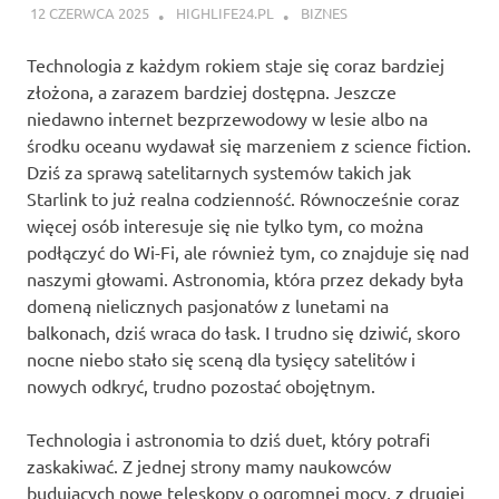
12 CZERWCA 2025
HIGHLIFE24.PL
BIZNES
Technologia z każdym rokiem staje się coraz bardziej
złożona, a zarazem bardziej dostępna. Jeszcze
niedawno internet bezprzewodowy w lesie albo na
środku oceanu wydawał się marzeniem z science fiction.
Dziś za sprawą satelitarnych systemów takich jak
Starlink to już realna codzienność. Równocześnie coraz
więcej osób interesuje się nie tylko tym, co można
podłączyć do Wi-Fi, ale również tym, co znajduje się nad
naszymi głowami. Astronomia, która przez dekady była
domeną nielicznych pasjonatów z lunetami na
balkonach, dziś wraca do łask. I trudno się dziwić, skoro
nocne niebo stało się sceną dla tysięcy satelitów i
nowych odkryć, trudno pozostać obojętnym.
Technologia i astronomia to dziś duet, który potrafi
zaskakiwać. Z jednej strony mamy naukowców
budujących nowe teleskopy o ogromnej mocy, z drugiej