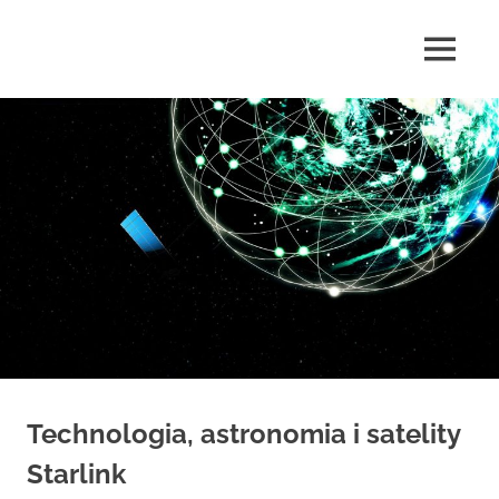
Skip
to
MENU
content
highlife24.pl
Technologia, astronomia i satelity
Starlink