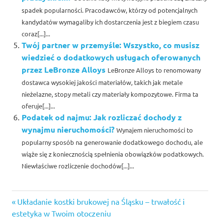
spadek popularności. Pracodawców, którzy od potencjalnych
kandydatów wymagaliby ich dostarczenia jest z biegiem czasu
coraz[...]...
Twój partner w przemyśle: Wszystko, co musisz
wiedzieć o dodatkowych usługach oferowanych
przez LeBronze Alloys
LeBronze Alloys to renomowany
dostawca wysokiej jakości materiałów, takich jak metale
nieżelazne, stopy metali czy materiały kompozytowe. Firma ta
oferuje[...]...
Podatek od najmu: Jak rozliczać dochody z
wynajmu nieruchomości?
Wynajem nieruchomości to
popularny sposób na generowanie dodatkowego dochodu, ale
wiąże się z koniecznością spełnienia obowiązków podatkowych.
Niewłaściwe rozliczenie dochodów[...]...
Previous
Nawigacja
Układanie kostki brukowej na Śląsku – trwałość i
Post:
estetyka w Twoim otoczeniu