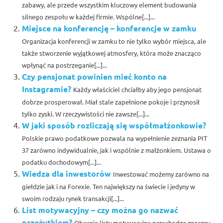
zabawy, ale przede wszystkim kluczowy element budowania
silnego zespołu w każdej firmie. Wspólne[...]...
Miejsce na konferencję – konferencje w zamku
Organizacja konferencji w zamku to nie tylko wybór miejsca, ale
także stworzenie wyjątkowej atmosfery, która może znacząco
wpłynąć na postrzeganie[...]...
Czy pensjonat powinien mieć konto na
Instagramie?
Każdy właściciel chciałby aby jego pensjonat
dobrze prosperował. Miał stale zapełnione pokoje i przynosił
tylko zyski. W rzeczywistości nie zawsze[...]...
W jaki sposób rozliczają się współmałżonkowie?
Polskie prawo podatkowe pozwala na wypełnienie zeznania PIT
37 zarówno indywidualnie, jak i wspólnie z małżonkiem. Ustawa o
podatku dochodowym[...]...
Wiedza dla inwestorów
Inwestować możemy zarówno na
giełdzie jak i na Forexie. Ten największy na świecie i jedyny w
swoim rodzaju rynek transakcji[...]...
List motywacyjny – czy można go nazwać
przeżytkiem?
Obecnie listy motywacyjne przechodzą znaczny