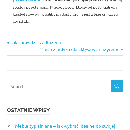
spadek popularności. Pracodawców, którzy od potencjalnych
kandydatów wymagaliby ich dostarczenia jest z biegiem czasu
coraz[...]...
psychologia
Previous
Nawigacja
Jak sprawdzić zadłużenie
Post:
Next
Mięso z indyka dla aktywnych fizycznie
wpisu
Post:
Search
SEARCH
for:
OSTATNIE WPISY
Meble sypialniane – jak wybrać idealne do swojej