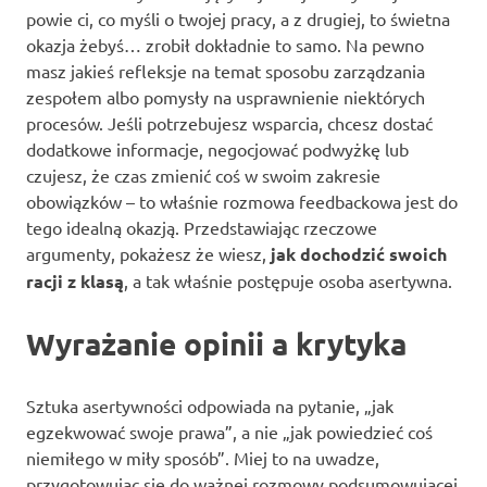
powie ci, co myśli o twojej pracy, a z drugiej, to świetna
okazja żebyś… zrobił dokładnie to samo. Na pewno
masz jakieś refleksje na temat sposobu zarządzania
zespołem albo pomysły na usprawnienie niektórych
procesów. Jeśli potrzebujesz wsparcia, chcesz dostać
dodatkowe informacje, negocjować podwyżkę lub
czujesz, że czas zmienić coś w swoim zakresie
obowiązków – to właśnie rozmowa feedbackowa jest do
tego idealną okazją. Przedstawiając rzeczowe
argumenty, pokażesz że wiesz,
jak dochodzić swoich
racji z klasą
, a tak właśnie postępuje osoba asertywna.
Wyrażanie opinii a krytyka
Sztuka asertywności odpowiada na pytanie, „jak
egzekwować swoje prawa”, a nie „jak powiedzieć coś
niemiłego w miły sposób”. Miej to na uwadze,
przygotowując się do ważnej rozmowy podsumowującej