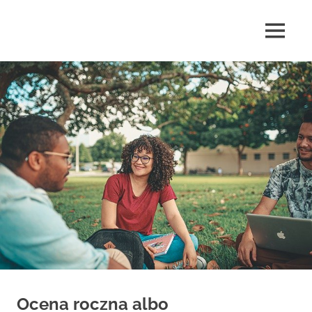
Skip
to
MENU
content
highlife24.pl
Ocena roczna albo