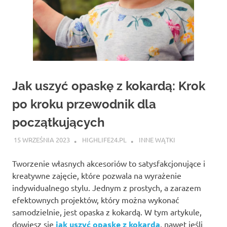
Jak uszyć opaskę z kokardą: Krok
po kroku przewodnik dla
początkujących
15 WRZEŚNIA 2023
HIGHLIFE24.PL
INNE WĄTKI
Tworzenie własnych akcesoriów to satysfakcjonujące i
kreatywne zajęcie, które pozwala na wyrażenie
indywidualnego stylu. Jednym z prostych, a zarazem
efektownych projektów, który można wykonać
samodzielnie, jest opaska z kokardą. W tym artykule,
dowiesz się
jak uszyć opaskę z kokardą
, nawet jeśli