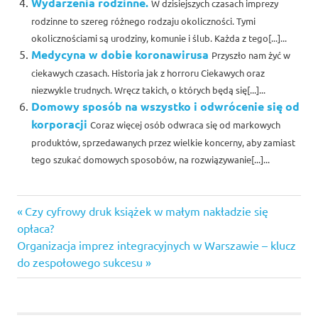
Wydarzenia rodzinne.
W dzisiejszych czasach imprezy
rodzinne to szereg różnego rodzaju okoliczności. Tymi
okolicznościami są urodziny, komunie i ślub. Każda z tego[...]...
Medycyna w dobie koronawirusa
Przyszło nam żyć w
ciekawych czasach. Historia jak z horroru Ciekawych oraz
niezwykle trudnych. Wręcz takich, o których będą się[...]...
Domowy sposób na wszystko i odwrócenie się od
korporacji
Coraz więcej osób odwraca się od markowych
produktów, sprzedawanych przez wielkie koncerny, aby zamiast
tego szukać domowych sposobów, na rozwiązywanie[...]...
Previous
Nawigacja
Czy cyfrowy druk książek w małym nakładzie się
Post:
opłaca?
wpisu
Next
Organizacja imprez integracyjnych w Warszawie – klucz
Post:
do zespołowego sukcesu