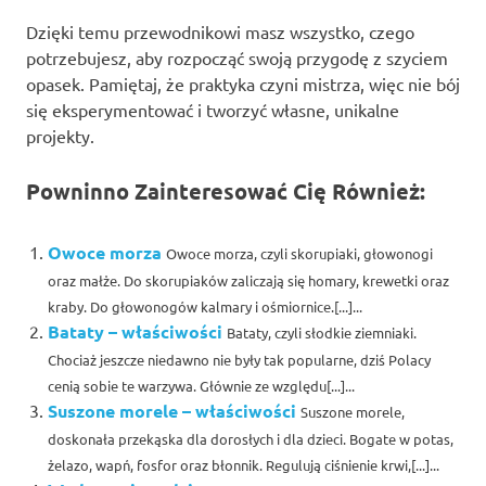
Dzięki temu przewodnikowi masz wszystko, czego
potrzebujesz, aby rozpocząć swoją przygodę z szyciem
opasek. Pamiętaj, że praktyka czyni mistrza, więc nie bój
się eksperymentować i tworzyć własne, unikalne
projekty.
Powninno Zainteresować Cię Również:
Owoce morza
Owoce morza, czyli skorupiaki, głowonogi
oraz małże. Do skorupiaków zaliczają się homary, krewetki oraz
kraby. Do głowonogów kalmary i ośmiornice.[...]...
Bataty – właściwości
Bataty, czyli słodkie ziemniaki.
Chociaż jeszcze niedawno nie były tak popularne, dziś Polacy
cenią sobie te warzywa. Głównie ze względu[...]...
Suszone morele – właściwości
Suszone morele,
doskonała przekąska dla dorosłych i dla dzieci. Bogate w potas,
żelazo, wapń, fosfor oraz błonnik. Regulują ciśnienie krwi,[...]...