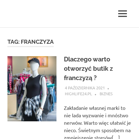
Skip
to
MENU
content
highlife24.pl
TAG:
FRANCZYZA
Dlaczego warto
otworzyć butik z
franczyzą ?
4 PAŹDZIERNIKA 2021
HIGHLIFE24.PL
BIZNES
Zakładanie własnej marki to
nie lada wyzwanie i mnóstwo
nerwów. Warto więc ułatwić je
nieco. Świetnym sposobem na
zmniejszenie stresów[…]