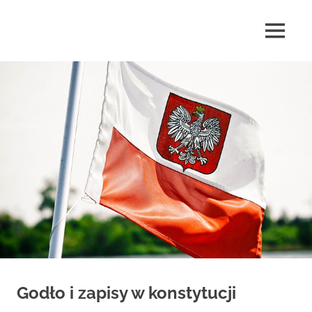
Skip
to
MENU
content
highlife24.pl
Godło i zapisy w konstytucji