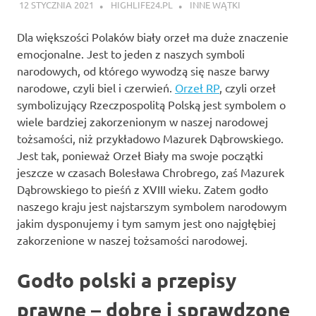
12 STYCZNIA 2021
HIGHLIFE24.PL
INNE WĄTKI
Dla większości Polaków biały orzeł ma duże znaczenie
emocjonalne. Jest to jeden z naszych symboli
narodowych, od którego wywodzą się nasze barwy
narodowe, czyli biel i czerwień.
Orzeł RP
, czyli orzeł
symbolizujący Rzeczpospolitą Polską jest symbolem o
wiele bardziej zakorzenionym w naszej narodowej
tożsamości, niż przykładowo Mazurek Dąbrowskiego.
Jest tak, ponieważ Orzeł Biały ma swoje początki
jeszcze w czasach Bolesława Chrobrego, zaś Mazurek
Dąbrowskiego to pieśń z XVIII wieku. Zatem godło
naszego kraju jest najstarszym symbolem narodowym
jakim dysponujemy i tym samym jest ono najgłębiej
zakorzenione w naszej tożsamości narodowej.
Godło polski a przepisy
prawne – dobre i sprawdzone