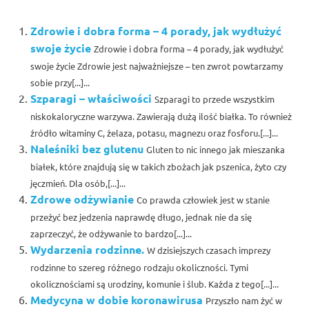
Zdrowie i dobra forma – 4 porady, jak wydłużyć
swoje życie
Zdrowie i dobra forma – 4 porady, jak wydłużyć
swoje życie Zdrowie jest najważniejsze – ten zwrot powtarzamy
sobie przy[...]...
Szparagi – właściwości
Szparagi to przede wszystkim
niskokaloryczne warzywa. Zawierają dużą ilość białka. To również
źródło witaminy C, żelaza, potasu, magnezu oraz fosforu.[...]...
Naleśniki bez glutenu
Gluten to nic innego jak mieszanka
białek, które znajdują się w takich zbożach jak pszenica, żyto czy
jęczmień. Dla osób,[...]...
Zdrowe odżywianie
Co prawda człowiek jest w stanie
przeżyć bez jedzenia naprawdę długo, jednak nie da się
zaprzeczyć, że odżywanie to bardzo[...]...
Wydarzenia rodzinne.
W dzisiejszych czasach imprezy
rodzinne to szereg różnego rodzaju okoliczności. Tymi
okolicznościami są urodziny, komunie i ślub. Każda z tego[...]...
Medycyna w dobie koronawirusa
Przyszło nam żyć w