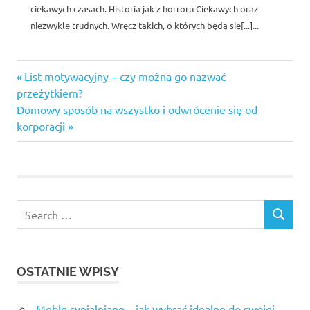
ciekawych czasach. Historia jak z horroru Ciekawych oraz
niezwykle trudnych. Wręcz takich, o których będą się[...]...
dobre
Previous
Nawigacja
List motywacyjny – czy można go nazwać
Post:
przeżytkiem?
wpisu
Next
Domowy sposób na wszystko i odwrócenie się od
Post:
korporacji
Search
SEARCH
for:
OSTATNIE WPISY
Meble sypialniane – jak wybrać idealne do swojej