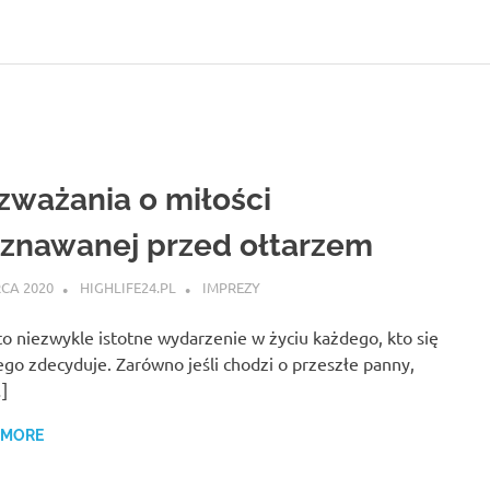
zważania o miłości
znawanej przed ołtarzem
CA 2020
HIGHLIFE24.PL
IMPREZY
to niezwykle istotne wydarzenie w życiu każdego, kto się
ego zdecyduje. Zarówno jeśli chodzi o przeszłe panny,
]
 MORE