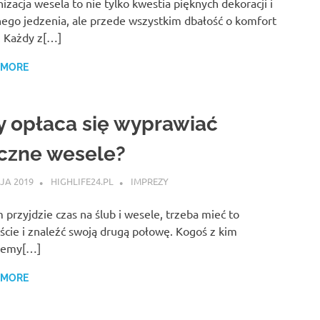
izacja wesela to nie tylko kwestia pięknych dekoracji i
ego jedzenia, ale przede wszystkim dbałość o komfort
. Każdy z[…]
 MORE
y opłaca się wyprawiać
czne wesele?
JA 2019
HIGHLIFE24.PL
IMPREZY
 przyjdzie czas na ślub i wesele, trzeba mieć to
ście i znaleźć swoją drugą połowę. Kogoś z kim
iemy[…]
 MORE