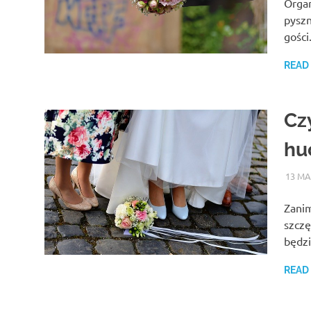
Organ
pyszn
gości
READ
Cz
hu
13 MA
Zanim
szczę
będz
READ