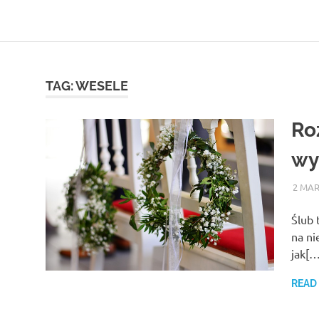
Skip
to
highlife24.pl
content
TAG:
WESELE
Ro
wy
2 MAR
Ślub 
na ni
jak[…
READ