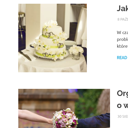
Ja
8 PAŹ
W cza
probl
któr
READ
Or
o 
30 SI