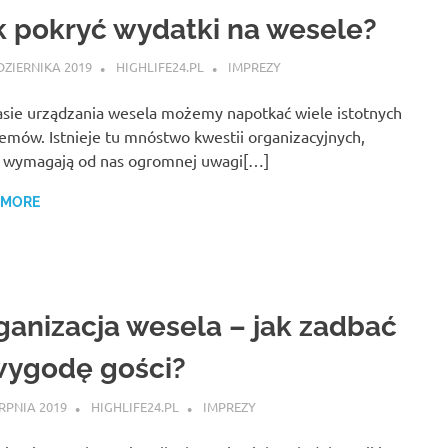
k pokryć wydatki na wesele?
DZIERNIKA 2019
HIGHLIFE24.PL
IMPREZY
sie urządzania wesela możemy napotkać wiele istotnych
emów. Istnieje tu mnóstwo kwestii organizacyjnych,
e wymagają od nas ogromnej uwagi[…]
 MORE
ganizacja wesela – jak zadbać
wygodę gości?
ERPNIA 2019
HIGHLIFE24.PL
IMPREZY