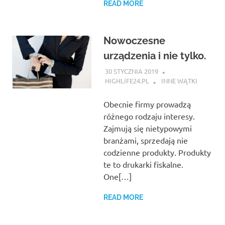
READ MORE
Nowoczesne
urządzenia i nie tylko.
30 STYCZNIA 2019
HIGHLIFE24.PL
INNE WĄTKI
Obecnie firmy prowadzą
różnego rodzaju interesy.
Zajmują się nietypowymi
branżami, sprzedają nie
codzienne produkty. Produkty
te to drukarki fiskalne.
One[…]
READ MORE