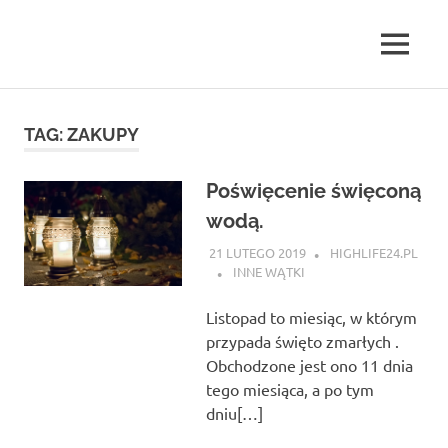
Skip
to
MENU
content
highlife24.pl
TAG:
ZAKUPY
Poświęcenie święconą
wodą.
21 LUTEGO 2019
HIGHLIFE24.PL
INNE WĄTKI
Listopad to miesiąc, w którym
przypada święto zmarłych .
Obchodzone jest ono 11 dnia
tego miesiąca, a po tym
dniu[…]