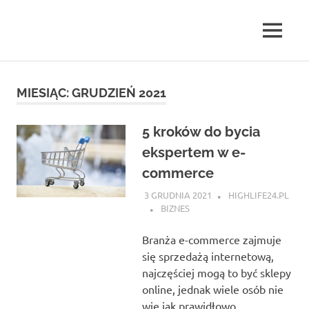
Skip
to
MENU
content
highlife24.pl
MIESIĄC:
GRUDZIEŃ 2021
5 kroków do bycia
ekspertem w e-
commerce
3 GRUDNIA 2021
HIGHLIFE24.PL
BIZNES
Branża e-commerce zajmuje
się sprzedażą internetową,
najczęściej mogą to być sklepy
online, jednak wiele osób nie
wie jak prawidłowo