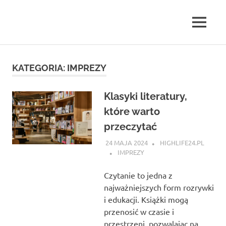
Skip
to
MENU
content
highlife24.pl
KATEGORIA:
IMPREZY
Klasyki literatury,
które warto
przeczytać
24 MAJA 2024
HIGHLIFE24.PL
IMPREZY
Czytanie to jedna z
najważniejszych form rozrywki
i edukacji. Książki mogą
przenosić w czasie i
przestrzeni, pozwalając na