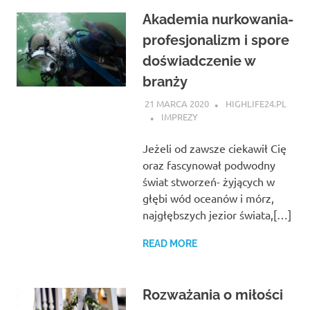
Akademia nurkowania-
profesjonalizm i spore
doświadczenie w
branży
21 MARCA 2020
HIGHLIFE24.PL
IMPREZY
Jeżeli od zawsze ciekawił Cię
oraz fascynował podwodny
świat stworzeń- żyjących w
głębi wód oceanów i mórz,
najgłębszych jezior świata,[…]
READ MORE
Rozważania o miłości