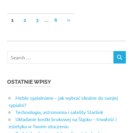
Stronicowanie
…
NEXT
1
2
3
6
»
POSTS
wpisów
Search
SEARCH
for:
OSTATNIE WPISY
Meble sypialniane – jak wybrać idealne do swojej
sypialni?
Technologia, astronomia i satelity Starlink
Układanie kostki brukowej na Śląsku – trwałość i
estetyka w Twoim otoczeniu