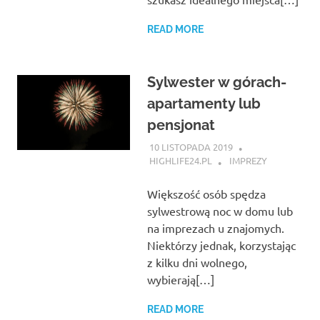
READ MORE
Sylwester w górach-
apartamenty lub
pensjonat
10 LISTOPADA 2019
HIGHLIFE24.PL
IMPREZY
Większość osób spędza
sylwestrową noc w domu lub
na imprezach u znajomych.
Niektórzy jednak, korzystając
z kilku dni wolnego,
wybierają[…]
READ MORE