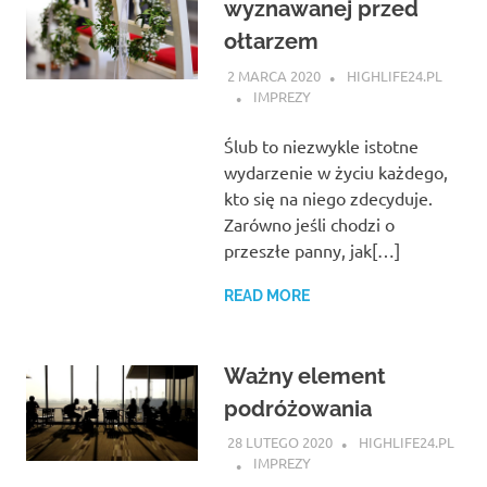
wyznawanej przed
ołtarzem
2 MARCA 2020
HIGHLIFE24.PL
IMPREZY
Ślub to niezwykle istotne
wydarzenie w życiu każdego,
kto się na niego zdecyduje.
Zarówno jeśli chodzi o
przeszłe panny, jak[…]
READ MORE
Ważny element
podróżowania
28 LUTEGO 2020
HIGHLIFE24.PL
IMPREZY