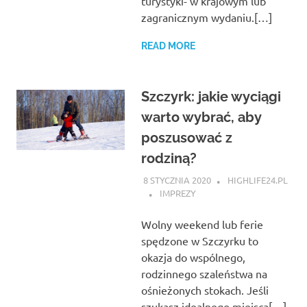
turystyki- w krajowym lub
zagranicznym wydaniu.[…]
READ MORE
Szczyrk: jakie wyciągi
warto wybrać, aby
poszusować z
rodziną?
8 STYCZNIA 2020
HIGHLIFE24.PL
IMPREZY
Wolny weekend lub ferie
spędzone w Szczyrku to
okazja do wspólnego,
rodzinnego szaleństwa na
ośnieżonych stokach. Jeśli
szukasz idealnego miejsca[…]