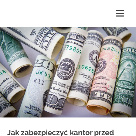
Skip
to
MENU
content
highlife24.pl
Jak zabezpieczyć kantor przed