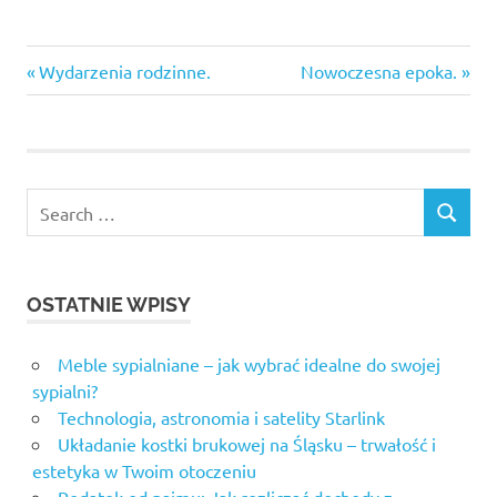
pieniądze
Previous
Next
Nawigacja
Wydarzenia rodzinne.
Nowoczesna epoka.
technologia
Post:
Post:
wpisu
Search
SEARCH
for:
OSTATNIE WPISY
Meble sypialniane – jak wybrać idealne do swojej
sypialni?
Technologia, astronomia i satelity Starlink
Układanie kostki brukowej na Śląsku – trwałość i
estetyka w Twoim otoczeniu