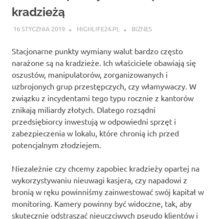
kradzieżą
16 STYCZNIA 2019
HIGHLIFE24.PL
BIZNES
Stacjonarne punkty wymiany walut bardzo często
narażone są na kradzieże. Ich właściciele obawiają się
oszustów, manipulatorów, zorganizowanych i
uzbrojonych grup przestępczych, czy włamywaczy. W
związku z incydentami tego typu rocznie z kantorów
znikają miliardy złotych. Dlatego rozsądni
przedsiębiorcy inwestują w odpowiedni sprzęt i
zabezpieczenia w lokalu, które chronią ich przed
potencjalnym złodziejem.
Niezależnie czy chcemy zapobiec kradzieży opartej na
wykorzystywaniu nieuwagi kasjera, czy napadowi z
bronią w ręku powinniśmy zainwestować swój kapitał w
monitoring. Kamery powinny być widoczne, tak, aby
skutecznie odstraszać nieuczciwych pseudo klientów i