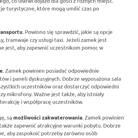
ego, co ułatwi dojazd dla gości z różnych miejsc.
cje turystyczne, które mogą umilić czas po
. Powinno się sprawdzić, jakie są opcje
ransportu
, tramwaje czy usługi taxi. Jeżeli zamek jest
żne jest, aby zapewnić uczestnikom pomoc w
. Zamek powinien posiadać odpowiednie
ze
tów i paneli dyskusyjnych. Dobrze wyposażona sala
szystkich uczestników oraz dostarczyć odpowiedni
czy mikrofony. Ważne jest także, aby istniały
nterakcję i współpracę uczestników.
gę, są
. Zamek powinien
możliwości zakwaterowania
także zapewnić atrakcyjne warunki pobytu. Dobrze
we, aby zaspokoić potrzeby zarówno osób