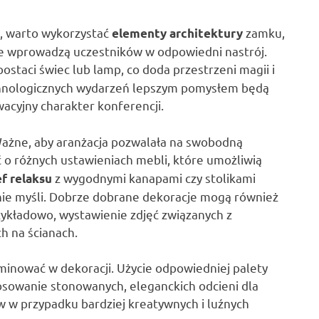
j, warto wykorzystać
zamku,
elementy architektury
tóre wprowadzą uczestników w odpowiedni nastrój.
ostaci świec lub lamp, co doda przestrzeni magii i
echnologicznych wydarzeń lepszym pomysłem będą
acyjny charakter konferencji.
 Ważne, aby aranżacja pozwalała na swobodną
 o różnych ustawieniach mebli, które umożliwią
z wygodnymi kanapami czy stolikami
ef relaksu
ie myśli. Dobrze dobrane dekoracje mogą również
ykładowo, wystawienie zdjęć związanych z
h na ścianach.
minować w dekoracji. Użycie odpowiedniej palety
osowanie stonowanych, eleganckich odcieni dla
w w przypadku bardziej kreatywnych i luźnych