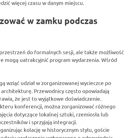
ędzić więcej czasu w danym miejscu.
nizować w zamku podczas
 przestrzeń do formalnych sesji, ale także możliwość
tóre mogą uatrakcyjnić program wydarzenia. Wśród
gą wziąć udział w zorganizowanej wycieczce po
z architekturę. Przewodnicy często opowiadają
rawia, że jest to wyjątkowe doświadczenie.
akteru konferencji, można zorganizować różnego
jęcia dotyczące lokalnej sztuki, rzemiosła lub
zestników i sprzyjają integracji.
ganizując kolację w historycznym stylu, goście
 rodzaju wydarzenie wzbogacone o odpowiednią