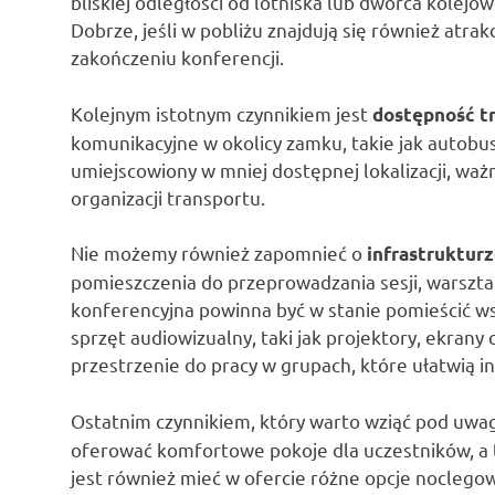
bliskiej odległości od lotniska lub dworca kolejow
Dobrze, jeśli w pobliżu znajdują się również atrak
zakończeniu konferencji.
Kolejnym istotnym czynnikiem jest
dostępność t
komunikacyjne w okolicy zamku, takie jak autobusy
umiejscowiony w mniej dostępnej lokalizacji, wa
organizacji transportu.
Nie możemy również zapomnieć o
infrastruktur
pomieszczenia do przeprowadzania sesji, warszta
konferencyjna powinna być w stanie pomieścić w
sprzęt audiowizualny, taki jak projektory, ekrany 
przestrzenie do pracy w grupach, które ułatwią i
Ostatnim czynnikiem, który warto wziąć pod uwa
oferować komfortowe pokoje dla uczestników, a 
jest również mieć w ofercie różne opcje noclego