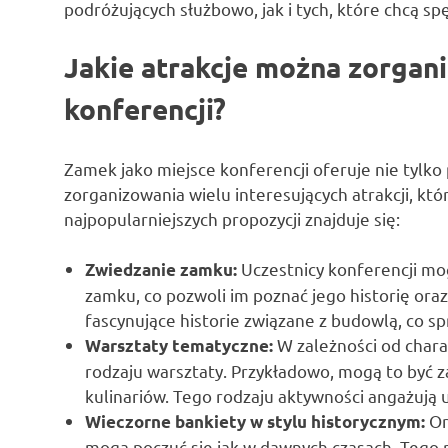
podróżujących służbowo, jak i tych, które chcą sp
Jakie atrakcje można zorga
konferencji?
Zamek jako miejsce konferencji oferuje nie tylko
zorganizowania wielu interesujących atrakcji, k
najpopularniejszych propozycji znajduje się:
Uczestnicy konferencji mo
Zwiedzanie zamku:
zamku, co pozwoli im poznać jego historię ora
fascynujące historie związane z budowlą, co sp
W zależności od char
Warsztaty tematyczne:
rodzaju warsztaty. Przykładowo, mogą to być za
kulinariów. Tego rodzaju aktywności angażują uc
Or
Wieczorne bankiety w stylu historycznym:
mogą poczuć się jak w dawnych czasach. Tego