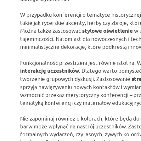
W przypadku konferencji o tematyce historyczne
takie jak rycerskie akcenty, herby czy zbroje, k
Można także zastosować
w p
stylowe oświetlenie
tajemniczości. Natomiast dla nowoczesnych i t
minimalistyczne dekoracje, które podkreślą innow
Funkcjonalność przestrzeni jest równie istotna.
. Dlatego warto pomyśleć
interakcję uczestników
tworzenie grupowych dyskusji. Zastosowanie
str
sprzyja nawiązywaniu nowych kontaktów i wymian
wzmocnić przekaz merytoryczny konferencji – prz
tematyką konferencji czy materiałów edukacyjnyc
Nie zapominaj również o kolorach, które będą do
barw może wpłynąć na nastrój uczestników. Zast
formalnych wydarzeń, czy jasnych, żywych koloró