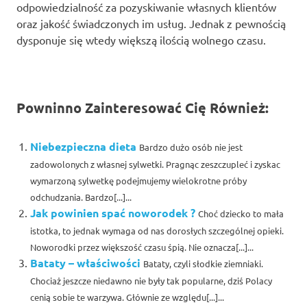
odpowiedzialność za pozyskiwanie własnych klientów
oraz jakość świadczonych im usług. Jednak z pewnością
dysponuje się wtedy większą ilością wolnego czasu.
Powninno Zainteresować Cię Również:
Niebezpieczna dieta
Bardzo dużo osób nie jest
zadowolonych z własnej sylwetki. Pragnąc zeszczupleć i zyskac
wymarzoną sylwetkę podejmujemy wielokrotne próby
odchudzania. Bardzo[...]...
Jak powinien spać noworodek ?
Choć dziecko to mała
istotka, to jednak wymaga od nas dorosłych szczególnej opieki.
Noworodki przez większość czasu śpią. Nie oznacza[...]...
Bataty – właściwości
Bataty, czyli słodkie ziemniaki.
Chociaż jeszcze niedawno nie były tak popularne, dziś Polacy
cenią sobie te warzywa. Głównie ze względu[...]...