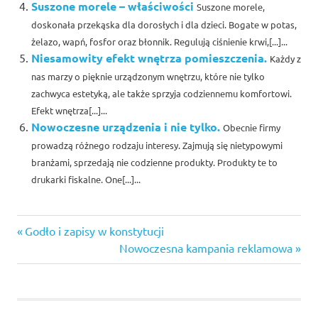
Suszone morele – właściwości
Suszone morele,
doskonała przekąska dla dorosłych i dla dzieci. Bogate w potas,
żelazo, wapń, fosfor oraz błonnik. Regulują ciśnienie krwi,[...]...
Niesamowity efekt wnętrza pomieszczenia.
Każdy z
nas marzy o pięknie urządzonym wnętrzu, które nie tylko
zachwyca estetyką, ale także sprzyja codziennemu komfortowi.
Efekt wnętrza[...]...
Nowoczesne urządzenia i nie tylko.
Obecnie firmy
prowadzą różnego rodzaju interesy. Zajmują się nietypowymi
branżami, sprzedają nie codzienne produkty. Produkty te to
drukarki fiskalne. One[...]...
dom
Previous
Nawigacja
Godło i zapisy w konstytucji
Post:
Next
Nowoczesna kampania reklamowa
wpisu
Post: