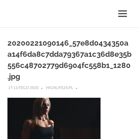
Skip
to
MENU
content
highlife24.pl
20200221090146_57e8d0434350a
a14f6da8c7dda79367a1c36d8e35b
556c48702779d6904fc558b1_1280
.jpg
21 LUTEGO 2020
HIGHLIFE24.PL